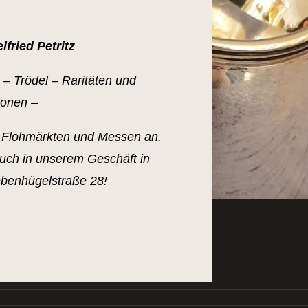
fried Petritz
n – Trödel – Raritäten und
ionen –
f Flohmärkten und Messen an.
such in unserem Geschäft in
iebenhügelstraße 28!