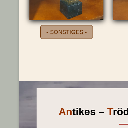
- SONSTIGES -
An
tikes –
T
rö