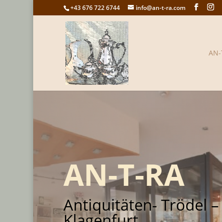
+43 676 722 6744
info@an-t-ra.com
AN-
AN-T-RA
Antiquitäten- Trödel –
Klagenfurt