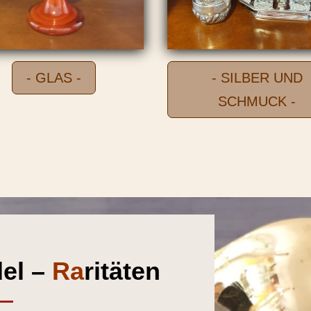
- GLAS -
- SILBER UND
SCHMUCK -
del –
Ra
ritäten