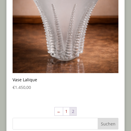
Vase Lalique
€
1.450,00
←
1
2