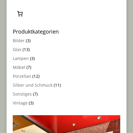
Produktkategorien
3
Bilder
3
products
13
Glas
13
products
3
Lampen
3
products
7
Möbel
7
products
12
Porzellan
12
products
11
Silber und Schmuck
11
products
7
Sonstiges
7
products
3
Vintage
3
products